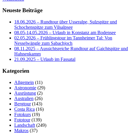
Neueste Beiträge
18.06.2026 – Rundtour über Usseralpe, Sulzspitze und
Schochenspitze zum Vilsalpsee
08.05-14.05.2026 – Urlaub in Konstanz am Bodensee
02.05.2026 – Frühlingstour im Tannheimer Tal: Von
Nesselwängle zum Sabachjoch
08.11.2025 – Aussichtsreiche Rundtour auf Gaichtspitze und
Hahnenkamm
21.09.2025 – Urlaub im Fassatal
Kategorien
Allgemein
(11)
Astronomie
(29)
Ausrüstung
(2)
Australien
(26)
Bergtour
(143)
Costa Rica
(16)
Fotokurs
(19)
Fototour
(139)
Landschaft
(249)
Makros
(37)