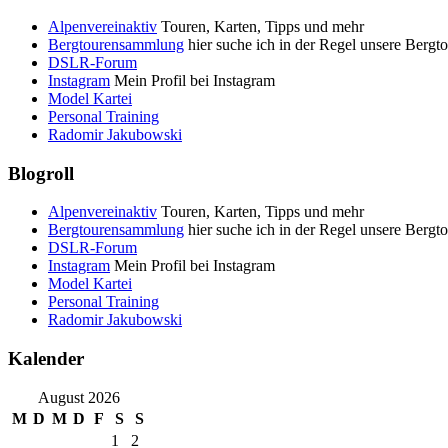
Alpenvereinaktiv
Touren, Karten, Tipps und mehr
Bergtourensammlung
hier suche ich in der Regel unsere Bergt
DSLR-Forum
Instagram
Mein Profil bei Instagram
Model Kartei
Personal Training
Radomir Jakubowski
Blogroll
Alpenvereinaktiv
Touren, Karten, Tipps und mehr
Bergtourensammlung
hier suche ich in der Regel unsere Bergt
DSLR-Forum
Instagram
Mein Profil bei Instagram
Model Kartei
Personal Training
Radomir Jakubowski
Kalender
August 2026
M
D
M
D
F
S
S
1
2