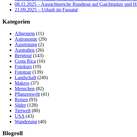
08.11.2025 – Aussichtsreiche Rundtour auf Gaichtspitze un
21.09.2025 – Urlaub im Fassatal
Kategorien
Allgemein
(11)
Astronomie
(29)
Ausrüstung
(2)
Australien
(26)
Bergtour
(143)
Costa Rica
(16)
Fotokurs
(19)
Fototour
(139)
Landschaft
(249)
Makros
(37)
Menschen
(82)
Pflanzenwelt
(41)
Reisen
(93)
Slider
(128)
Tierwelt
(80)
USA
(43)
Wanderung
(40)
Blogroll