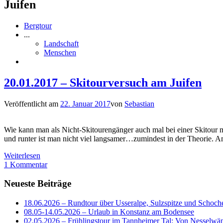
Juifen
Bergtour
...
Landschaft
Menschen
20.01.2017 – Skitourversuch am Juifen
Veröffentlicht am
22. Januar 2017
von
Sebastian
Wie kann man als Nicht-Skitourengänger auch mal bei einer Skitour mi
und runter ist man nicht viel langsamer…zumindest in der Theorie. A
Weiterlesen
1 Kommentar
Neueste Beiträge
18.06.2026 – Rundtour über Usseralpe, Sulzspitze und Schoch
08.05-14.05.2026 – Urlaub in Konstanz am Bodensee
02.05.2026 – Frühlingstour im Tannheimer Tal: Von Nesselwä