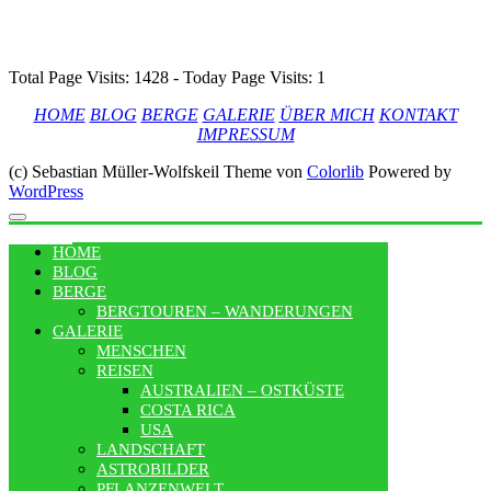
Total Page Visits: 1428 - Today Page Visits: 1
HOME
BLOG
BERGE
GALERIE
ÜBER MICH
KONTAKT
IMPRESSUM
(c) Sebastian Müller-Wolfskeil Theme von
Colorlib
Powered by
WordPress
MENU
HOME
BLOG
BERGE
BERGTOUREN – WANDERUNGEN
GALERIE
MENSCHEN
REISEN
AUSTRALIEN – OSTKÜSTE
COSTA RICA
USA
LANDSCHAFT
ASTROBILDER
PFLANZENWELT