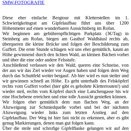
SMW-FOTOGRAFIE
Diese eher einfache Bergtour mit Kletterstellen im 1.
Schwierigkeitsgrat am Gipfelaufbau führt uns über 1200
Höhenmeter auf einen wunderbaren Aussichtsberg im Rofan.
Wir beginnen am gebührenpflichtigen Parkplatz (3€/Tag) in
Steinberg am Rofan, biegen am Gasthof Waldhäusl rechts ab,
überqueren die kleine Brücke und folgen der Beschilderung zum
Guffert. Die erste Stunde schlagen wir uns eher gemütlich, kaum an
Höhe gewinnend durch den lichten Wald, an kleinen Bächen vorbei
und über die eine oder andere Felsstufe.
Anschließend verlassen wir den Wald, queren eine Schneise, von
der aus wir das Ziel wieder vor Augen haben und folgen dem Weg
durch das Schuttfeld weiter bergauf. Ab hier wird es nun steiler und
wir gewinnen schnell an Höhe. Es geht unterhalb des Felsköpferl
rechts vom Guffert vorbei (hier gibt es gebohrte Kletterrouten!) und
wieder steil, rechts vom Köpferl durch eine Latschengasse bis wir
eine Hochebene erreichen und eine tolle Aussicht genießen können.
Wir folgen eher gemütlich dem nun flachen Weg, an der
Abzweigung zur Schmiedquelle vorbei und bei der nächsten
Abzweigung wieder links zum letzten Anstieg auf den
Gipfelaufbau. Der Weg ist hier fast nicht zu erkennen, aber es gibt
genug Markierungen, denen man gut folgen kann.
Über die steile und schrofige Gipfelflanke gelangen wir auf den