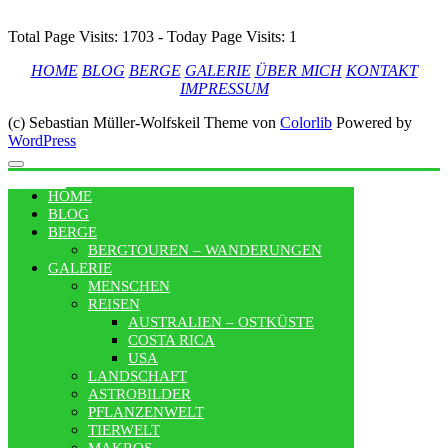
Total Page Visits: 1703 - Today Page Visits: 1
HOME
BLOG
BERGE
GALERIE
ÜBER MICH
KONTAKT
IMPRESSUM
(c) Sebastian Müller-Wolfskeil Theme von
Colorlib
Powered by
WordPress
MENU
HOME
BLOG
BERGE
BERGTOUREN – WANDERUNGEN
GALERIE
MENSCHEN
REISEN
AUSTRALIEN – OSTKÜSTE
COSTA RICA
USA
LANDSCHAFT
ASTROBILDER
PFLANZENWELT
TIERWELT