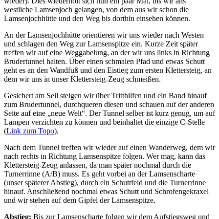
wieder). Dies wiederholt sich nun ein paar Mal, bis wir ans
westliche Lamsenjoch gelangen, von dem aus wir schon die
Lamsenjochhütte und den Weg bis dorthin einsehen können.
An der Lamsenjochhütte orientieren wir uns wieder nach Westen
und schlagen den Weg zur Lamsenspitze ein. Kurze Zeit später
treffen wir auf eine Weggabelung, an der wir uns links in Richtung
Brudertunnel halten. Über einen schmalen Pfad und etwas Schutt
geht es an den Wandfuß und den Eistieg zum ersten Klettersteig, an
dem wir uns in unser Klettersteig-Zeug schmeißen.
Gesichert am Seil steigen wir über Tritthilfen und ein Band hinauf
zum Brudertunnel, durchqueren diesen und schauen auf der anderen
Seite auf eine „neue Welt“. Der Tunnel selber ist kurz genug, um auf
Lampen verzichten zu können und beinhaltet die einzige C-Stelle
(
Link zum Topo
),
Nach dem Tunnel treffen wir wieder auf einen Wanderweg, dem wir
nach rechts in Richtung Lamsenspitze folgen. Wer mag, kann das
Klettersteig-Zeug anlassen, da man später nochmal durch die
Turnerrinne (A/B) muss. Es geht vorbei an der Lamsenscharte
(unser späterer Abstieg), durch ein Schuttfeld und die Turnerrinne
hinauf. Anschließend nochmal etwas Schutt und Schrofengekraxel
und wir stehen auf dem Gipfel der Lamsenspitze.
Abstieg:
Bis zur Lamsenscharte folgen wir dem Aufstiegsweg und