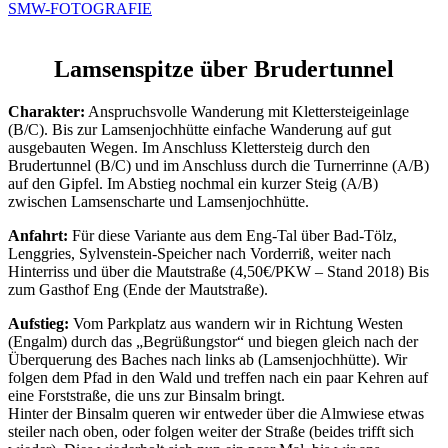
SMW-FOTOGRAFIE
Lamsenspitze über Brudertunnel
Charakter:
Anspruchsvolle Wanderung mit Klettersteigeinlage
(B/C). Bis zur Lamsenjochhütte einfache Wanderung auf gut
ausgebauten Wegen. Im Anschluss Klettersteig durch den
Brudertunnel (B/C) und im Anschluss durch die Turnerrinne (A/B)
auf den Gipfel. Im Abstieg nochmal ein kurzer Steig (A/B)
zwischen Lamsenscharte und Lamsenjochhütte.
Anfahrt:
Für diese Variante aus dem Eng-Tal über Bad-Tölz,
Lenggries, Sylvenstein-Speicher nach Vorderriß, weiter nach
Hinterriss und über die Mautstraße (4,50€/PKW – Stand 2018) Bis
zum Gasthof Eng (Ende der Mautstraße).
Aufstieg:
Vom Parkplatz aus wandern wir in Richtung Westen
(Engalm) durch das „Begrüßungstor“ und biegen gleich nach der
Überquerung des Baches nach links ab (Lamsenjochhütte). Wir
folgen dem Pfad in den Wald und treffen nach ein paar Kehren auf
eine Forststraße, die uns zur Binsalm bringt.
Hinter der Binsalm queren wir entweder über die Almwiese etwas
steiler nach oben, oder folgen weiter der Straße (beides trifft sich